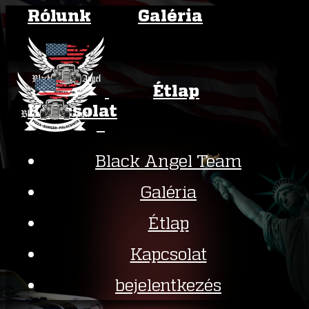
Rólunk
Galéria
Étlap
Kapcsolat
Black Angel Team
Galéria
Étlap
Kapcsolat
bejelentkezés