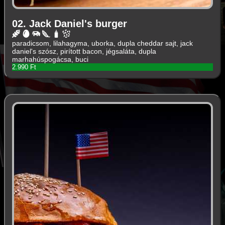
02. Jack Daniel's burger
paradicsom, lilahagyma, uborka, dupla cheddar sajt, jack
daniel's szósz, pirított bacon, jégsaláta, dupla
marhahúspogácsa, buci
2.990 Ft