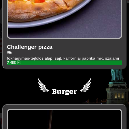
Challenger pizza
fokhagymás-tejfölös alap, sajt, kaliforniai paprika mix, szalámi
2.490 Ft
Burger