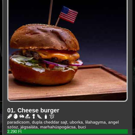
01. Cheese burger
paradicsom, dupla cheddar sajt, uborka, lilahagyma, angel
szósz, jégsaláta, marhahúspogácsa, buci
2.290 Ft