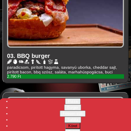
03. BBQ burger
paradicsom, pirított hagyma, savanyú uborka, cheddar sajt,
pirított bacon, bbq szósz, saláta, marhahúspogácsa, buci
2.790 Ft
Pizza
Burger
Frissen sült
Saláta
Köret