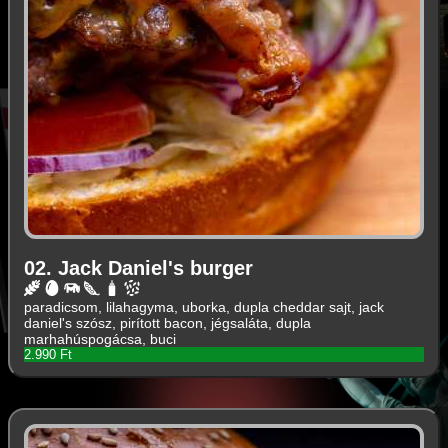
02. Jack Daniel's burger
paradicsom, lilahagyma, uborka, dupla cheddar sajt, jack
daniel's szósz, pirított bacon, jégsaláta, dupla
marhahúspogácsa, buci
2.990 Ft