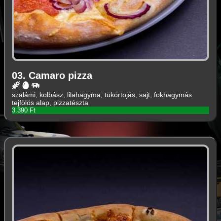
03. Camaro pizza
szalámi, kolbász, lilahagyma, tükörtojás, sajt, fokhagymás
tejfölös alap, pizzatészta
3.390 Ft