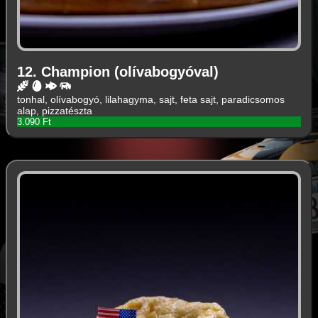
12. Champion (olívabogyóval)
tonhal, olívabogyó, lilahagyma, sajt, feta sajt, paradicsomos
alap, pizzatészta
3.090 Ft