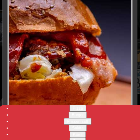
Pizza
Burger
Frissen sült
03. BBQ burger
Saláta
Köret