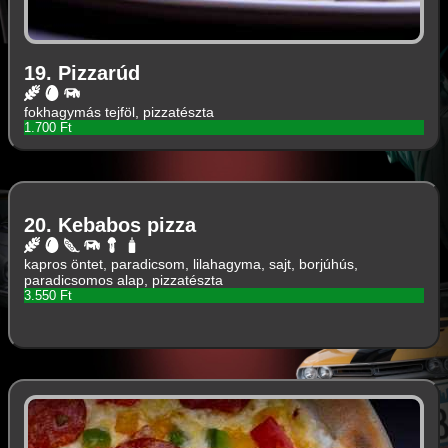
19. Pizzarúd
fokhagymás tejföl, pizzatészta
1.700 Ft
20. Kebabos pizza
kapros öntet, paradicsom, lilahagyma, sajt, borjúhús,
paradicsomos alap, pizzatészta
3.550 Ft