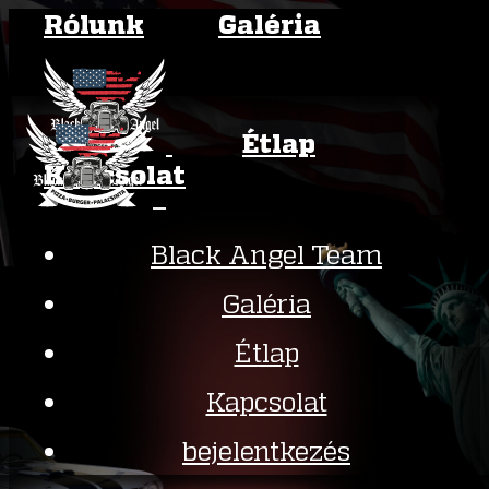
Rólunk
Galéria
Étlap
Kapcsolat
Black Angel Team
Galéria
Étlap
Kapcsolat
bejelentkezés